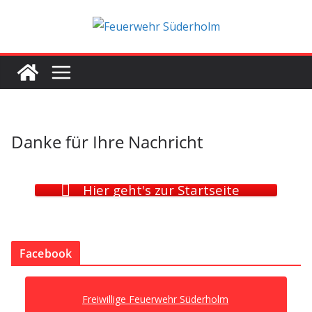
Zum
Inhalt
springen
Danke für Ihre Nachricht
Hier geht's zur Startseite
Facebook
Freiwillige Feuerwehr Süderholm