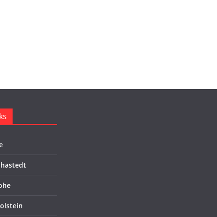
ks
e
hastedt
ohe
olstein