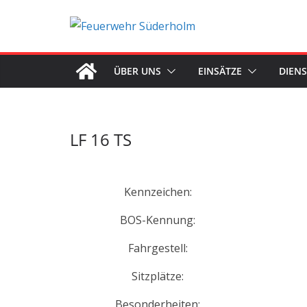
Zum
Inhalt
springen
ÜBER UNS
EINSÄTZE
DIEN
LF 16 TS
Kennzeichen:
BOS-Kennung:
Fahrgestell:
Sitzplätze:
Besonderheiten: