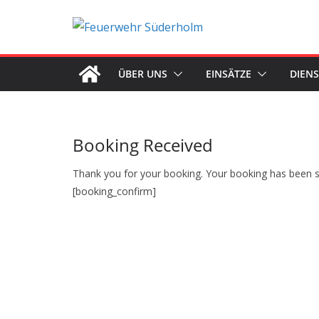
Zum
Inhalt
springen
ÜBER UNS
EINSÄTZE
DIEN
Booking Received
Thank you for your booking. Your booking has been su
[booking_confirm]