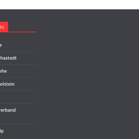
ks
e
hastedt
ohe
olstein
verband
lp