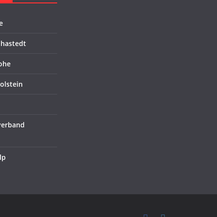
e
hastedt
ohe
olstein
verband
lp