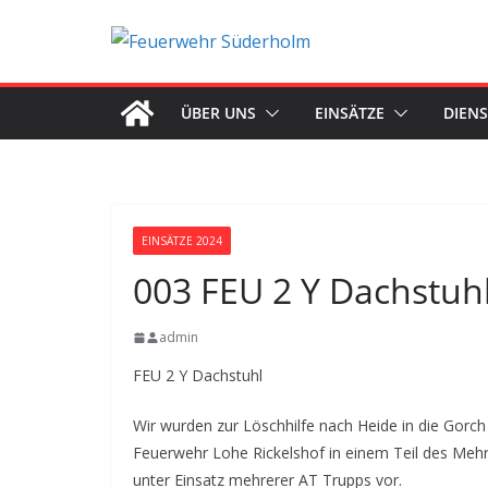
Zum
Inhalt
springen
ÜBER UNS
EINSÄTZE
DIEN
EINSÄTZE 2024
003 FEU 2 Y Dachstuh
admin
FEU 2 Y Dachstuhl
Wir wurden zur Löschhilfe nach Heide in die Gorc
Feuerwehr Lohe Rickelshof in einem Teil des Me
unter Einsatz mehrerer AT Trupps vor.