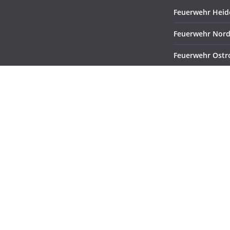
Feuerwehr Heid
Feuerwehr Nord
Feuerwehr Ostr
LFV Schleswig-H
Stadt Heide
Kreisfeuerwehr
Dithmarschen
Feuerwehr Schü
 vorbehalten.
rdPress
.