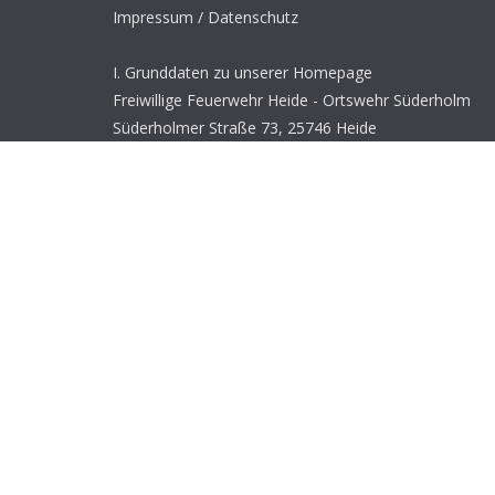
Impressum / Datenschutz
I. Grunddaten zu unserer Homepage
Freiwillige Feuerwehr Heide - Ortswehr Süderholm
Süderholmer Straße 73, 25746 Heide
wehrfuehrer@feuerwehr-suederholm.de
Wehrführer: Andre Dithmer
Verantwortlich für den Internetauftritt: Andre Dithmer
Datenschutz
Copyright © 2026
Feuerwehr Süderholm
. Alle Rechte
Theme:
ColorMag
von ThemeGrill. Präsentiert von
Wo