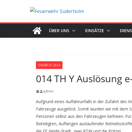
Zum
Inhalt
springen
ÜBER UNS
EINSÄTZE
DIEN
EINSÄTZE 2024
014 TH Y Auslösung e-
admin
Aufgrund eines Auffahrunfalls in der Zufahrt des Kr
Fahrzeuge ausgelöst. Somit wurden wir mit dem Sti
Personen selbst aus den Fahrzeugen befreien. Für 
Beteiligten, Auffangen auslaufender Betriebsstoffe
die FF Heide-Stadt, zwei RTW und die Polizei.