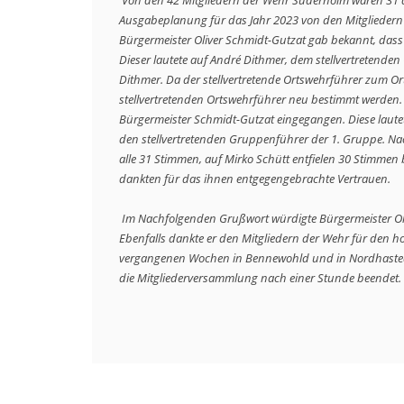
 Von den 42 Mitgliedern der Wehr Süderholm waren 31 aktive Mitglieder anwesend. Vor der Wahl wurde der Einnahme und 
Ausgabeplanung für das Jahr 2023 von den Mitgliedern 
Bürgermeister Oliver Schmidt-Gutzat gab bekannt, dass 
Dieser lautete auf André Dithmer, dem stellvertretenden
Dithmer. Da der stellvertretende Ortswehrführer zum O
stellvertretenden Ortswehrführer neu bestimmt werden. F
Bürgermeister Schmidt-Gutzat eingegangen. Diese lautet
den stellvertretenden Gruppenführer der 1. Gruppe. Na
alle 31 Stimmen, auf Mirko Schütt entfielen 30 Stimmen
dankten für das ihnen entgegengebrachte Vertrauen.

 Im Nachfolgenden Grußwort würdigte Bürgermeister Oliver Schmidt-Gutzat das Wirken von Carsten Köster-Wittgrefe in der Wehr. 
Ebenfalls dankte er den Mitgliedern der Wehr für den 
vergangenen Wochen in Bennewohld und in Nordhastedt 
die Mitgliederversammlung nach einer Stunde beendet.