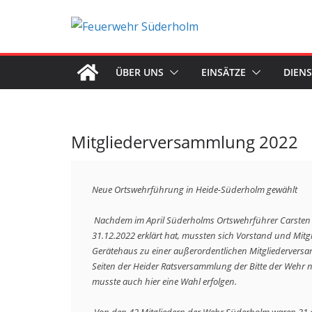
Zum
Inhalt
springen
ÜBER UNS
EINSÄTZE
DIEN
Mitgliederversammlung 2022
Neue Ortswehrführung in Heide-Süderholm gewählt

 Nachdem im April Süderholms Ortswehrführer Carsten Köster-Wittgrefe aus gesundheitlichen Gründen seinen Rücktritt zum 
31.12.2022 erklärt hat, mussten sich Vorstand und Mitg
Gerätehaus zu einer außerordentlichen Mitgliedervers
Seiten der Heider Ratsversammlung der Bitte der Wehr 
musste auch hier eine Wahl erfolgen.
