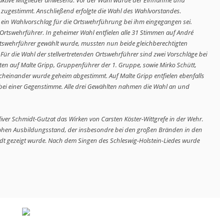
zugestimmt. Anschließend erfolgte die Wahl des Wahlvorstandes. 
ein Wahlvorschlag für die Ortswehrführung bei ihm eingegangen sei. 
 Ortswehrführer. In geheimer Wahl entfielen alle 31 Stimmen auf André 
rtswehrführer gewählt wurde, mussten nun beide gleichberechtigten 
ür die Wahl der stellvertretenden Ortswehrführer sind zwei Vorschläge bei 
en auf Malte Gripp, Gruppenführer der 1. Gruppe, sowie Mirko Schütt, 
cheinander wurde geheim abgestimmt. Auf Malte Gripp entfielen ebenfalls 
 bei einer Gegenstimme. Alle drei Gewählten nahmen die Wahl an und 
hohen Ausbildungsstand, der insbesondre bei den großen Bränden in den 
gezeigt wurde. Nach dem Singen des Schleswig-Holstein-Liedes wurde 