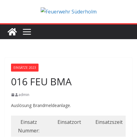
Zum
Inhalt
springen
EINSÄTZE 2023
016 FEU BMA
admin
Auslösung Brandmeldeanlage.
Einsatz
Einsatzort
Einsatzszeit
Nummer: