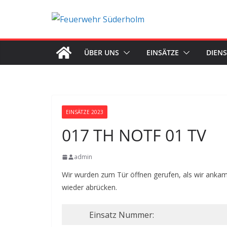
Zum
Inhalt
springen
ÜBER UNS
EINSÄTZE
DIEN
EINSÄTZE 2023
017 TH NOTF 01 TV
admin
Wir wurden zum Tür öffnen gerufen, als wir ankame
wieder abrücken.
Einsatz Nummer: